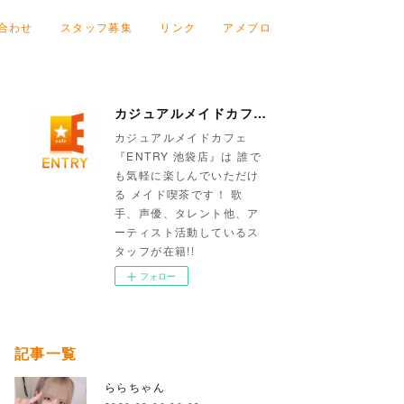
合わせ
スタッフ募集
リンク
アメブロ
カジュアルメイドカフェ『ENTRY 池袋店』
カジュアルメイドカフェ
『ENTRY 池袋店』は 誰で
も気軽に楽しんでいただけ
る メイド喫茶です！ 歌
手、声優、タレント他、ア
ーティスト活動しているス
タッフが在籍!!
フォロー
記事一覧
ららちゃん