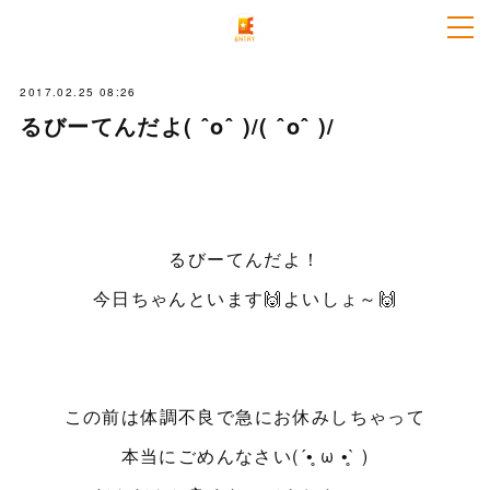
2017.02.25 08:26
るびーてんだよ( ˆoˆ )/( ˆoˆ )/
るびーてんだよ！
今日ちゃんといます🙌よいしょ～🙌
この前は体調不良で急にお休みしちゃって
本当にごめんなさい(´•̥ ω •̥` )