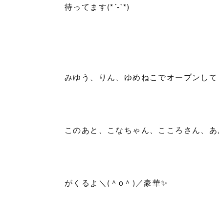
待ってます(*´-`*)
みゆう、りん、ゆめねこでオープンしてま
このあと、こなちゃん、こころさん、あ
がくるよ＼(＾o＾)／豪華✨