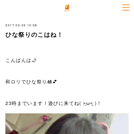
2017.03.03 10:06
ひな祭りのこはね！
こんばんは🌙
和ロリでひな祭り🎎💕
23時までいます！遊びに来てね( ˃̣̣̥ω˂̣̣̥ )！