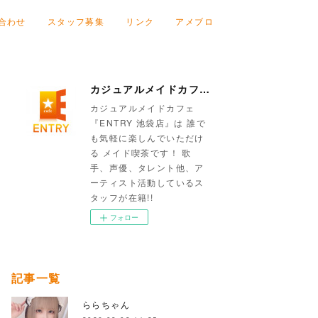
合わせ
スタッフ募集
リンク
アメブロ
カジュアルメイドカフェ『ENTRY 池袋店』
カジュアルメイドカフェ
『ENTRY 池袋店』は 誰で
も気軽に楽しんでいただけ
る メイド喫茶です！ 歌
手、声優、タレント他、ア
ーティスト活動しているス
タッフが在籍!!
フォロー
記事一覧
ららちゃん