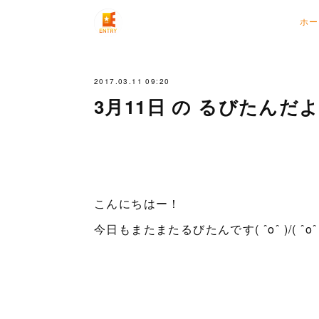
ホー
2017.03.11 09:20
3月11日 の るびたんだ
こんにちはー！
今日もまたまたるびたんです( ˆoˆ )/( ˆoˆ 