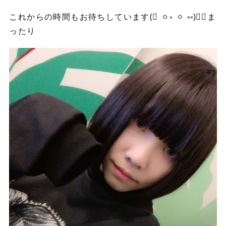
これからの時間もお待ちしています(⃔ ㆁ༝ ㆁ ⑅)⃕↝ま
ったり