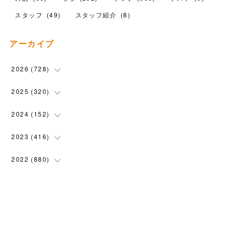
スタッフ
(
49
)
スタッフ紹介
(
8
)
アーカイブ
2026
(
728
)
(
19
)
2025
(
320
)
(
104
)
(
90
)
2024
(
152
)
(
110
)
(
100
)
(
5
)
2023
(
416
)
(
119
)
(
72
)
(
5
)
(
28
)
2022
(
880
)
(
102
)
(
4
)
(
7
)
(
58
)
(
31
)
2021
(
443
)
(
101
)
(
5
)
(
6
)
(
45
)
(
64
)
(
54
)
2020
(
1558
)
(
79
)
(
3
)
(
16
)
(
69
)
(
76
)
(
91
)
(
107
)
2019
(
1894
)