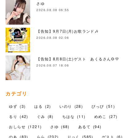
さゆ
2026.08.08 06:55
【告知】9月7日(月)お歌ランド🎶
2026.08.08 02:06
【告知】8月8日(土)ゲスト あくるさん🌻💛
2026.08.07 18:06
カテゴリ
ゆず
(
3
)
はる
(
2
)
いのり
(
28
)
ぴっぴ
(
51
)
るり
(
42
)
ぐみ
(
8
)
ちはな
(
11
)
めめこ
(
27
)
おしらせ
(
1221
)
さゆ
(
68
)
あるて
(
94
)
のあ
(
83
)
らら
(
232
)
りっく
(
585
)
ゲスト
(
6
)