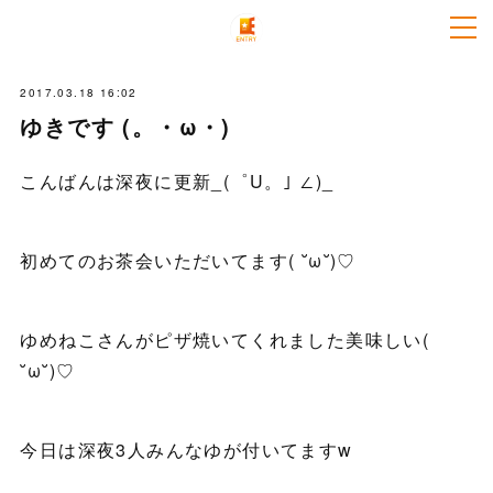
2017.03.18 16:02
ゆきです (。・ω・)
こんばんは深夜に更新_(゜U。｣ ∠)_
初めてのお茶会いただいてます( ˘ω˘)♡
ゆめねこさんがピザ焼いてくれました美味しい(
˘ω˘)♡
今日は深夜3人みんなゆが付いてますw