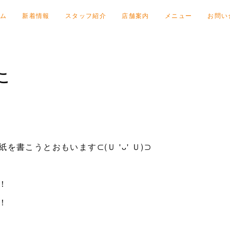
ム
新着情報
スタッフ紹介
店舗案内
メニュー
お問い
こ
書こうとおもいます⊂(Ｕ 'ᴗ' Ｕ)⊃
！
！