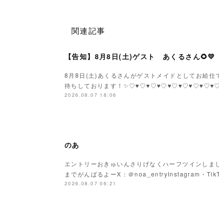
関連記事
【告知】8月8日(土)ゲスト あくるさん🌻💛
8月8日(土)あくるさんがゲストメイドとしてお給仕です
待ちしております！✨♡♥♡♥♡♥♡♥♡♥♡♥♡♥♡
2026.08.07 18:06
のあ
エントリーおきゅいんさりげなくハーフツインしまし
までがんばるよーX：＠noa_entryInstagram・Tik
2026.08.07 06:21