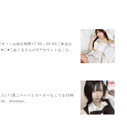
！✨お給仕時間17:30～20:30ご来店お
♥♡♥♡♥♡あくるさんのXアカウントはこち…
た(？)黒ニーハイとガーターもしてる23時
Tok：＠noxqv_