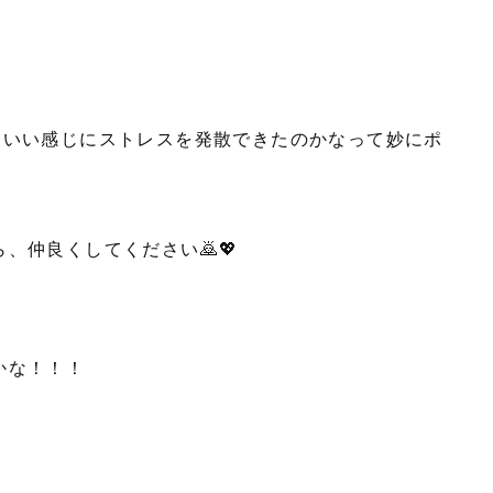
 いい感じにストレスを発散できたのかなって妙にポ
、仲良くしてください🙇💖
かな！！！