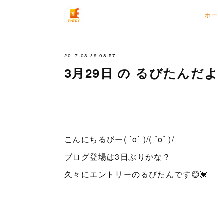
ホー
2017.03.29 08:57
3月29日 の るびたんだ
こんにちるびー( ˆoˆ )/( ˆoˆ )/
ブログ登場は3日ぶりかな？
久々にエントリーのるびたんです😊💓