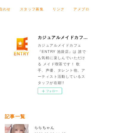
合わせ
スタッフ募集
リンク
アメブロ
カジュアルメイドカフェ『ENTRY 池袋店』
カジュアルメイドカフェ
『ENTRY 池袋店』は 誰で
も気軽に楽しんでいただけ
る メイド喫茶です！ 歌
手、声優、タレント他、ア
ーティスト活動しているス
タッフが在籍!!
フォロー
記事一覧
ららちゃん