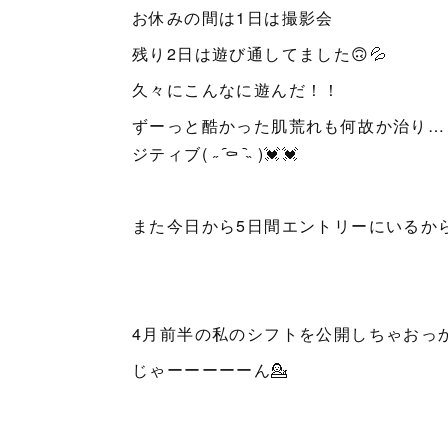
お休みの間は1日は撮影会
残り2日は遊び通してました🙃💦
久々にこんなに遊んだ！！
ずーっと酷かった肌荒れも何故か治り…
ジティブ( ˶ ᷇⚰︎ ᷆˵ )💓💓
また今日から5日間エントリーにいるから
4月前半の私のシフトを公開しちゃおっ
じゃーーーーーん💁