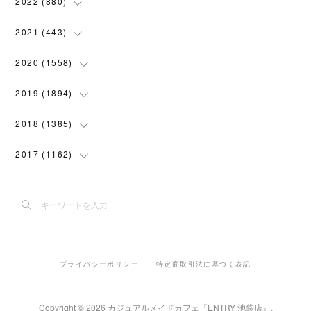
(
28
)
2022
(
880
)
(
102
)
(
4
)
(
7
)
(
58
)
(
31
)
2021
(
443
)
(
101
)
(
5
)
(
6
)
(
45
)
(
64
)
(
54
)
2020
(
1558
)
(
79
)
(
3
)
(
16
)
(
69
)
(
76
)
(
91
)
(
107
)
2019
(
1894
)
(
94
)
(
7
)
(
8
)
(
52
)
(
71
)
(
63
)
(
132
)
(
113
)
2018
(
1385
)
(
10
)
(
18
)
(
45
)
(
70
)
(
5
)
(
143
)
(
140
)
(
127
)
2017
(
1162
)
(
8
)
(
10
)
(
18
)
(
76
)
(
3
)
(
201
)
(
172
)
(
80
)
(
87
)
(
9
)
(
15
)
(
22
)
(
73
)
(
11
)
(
144
)
(
196
)
(
108
)
(
89
)
(
6
)
(
12
)
(
22
)
(
111
)
(
15
)
(
193
)
(
188
)
(
150
)
(
99
)
(
6
)
(
20
)
(
22
)
(
91
)
プライバシーポリシー
特定商取引法に基づく表記
(
5
)
(
191
)
(
205
)
(
155
)
(
108
)
(
30
)
(
18
)
(
70
)
(
42
)
(
2
)
(
182
)
(
142
)
(
117
)
Copyright ©
2026
カジュアルメイドカフェ『ENTRY 池袋店』
.