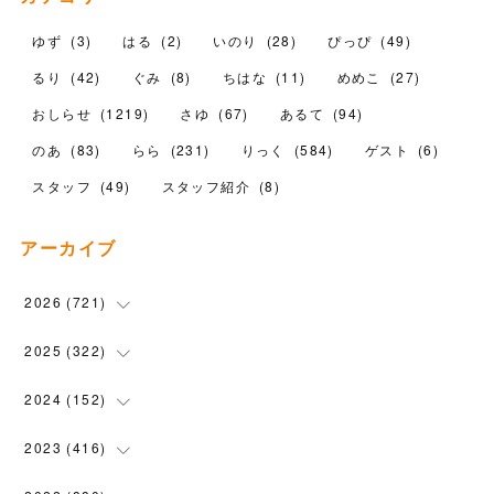
ゆず
(
3
)
はる
(
2
)
いのり
(
28
)
ぴっぴ
(
49
)
るり
(
42
)
ぐみ
(
8
)
ちはな
(
11
)
めめこ
(
27
)
おしらせ
(
1219
)
さゆ
(
67
)
あるて
(
94
)
のあ
(
83
)
らら
(
231
)
りっく
(
584
)
ゲスト
(
6
)
スタッフ
(
49
)
スタッフ紹介
(
8
)
アーカイブ
2026
(
721
)
(
14
)
2025
(
322
)
(
102
)
(
90
)
2024
(
152
)
(
110
)
(
100
)
(
5
)
2023
(
416
)
(
119
)
(
74
)
(
5
)