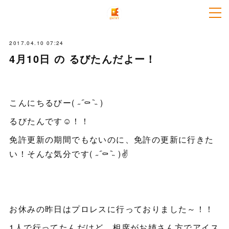
2017.04.10 07:24
4月10日 の るびたんだよー！
こんにちるびー( ˶ ᷇⚰︎ ᷆˵ )
るびたんです☺️！！
免許更新の期間でもないのに、免許の更新に行きた
い！そんな気分です( ˶ ᷇⚰︎ ᷆˵ )✌️
お休みの昨日はプロレスに行っておりました～！！
1人で行ってたんだけど、相席がお姉さん方でアイス