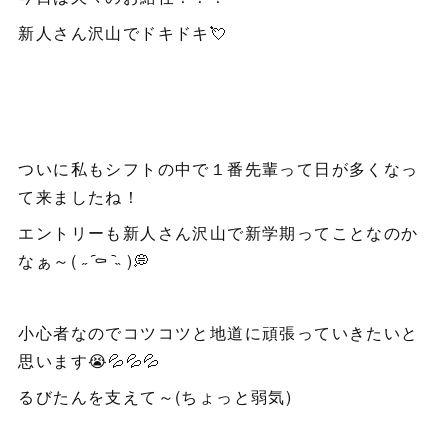
新人さん沢山でドキドキ💘
ついに私もシフトの中で１番先輩って日が多くなっ
て来ましたね！
エントリーも新人さん沢山で新学期ってことなのか
なぁ～( ˶ ᷇⚰︎ ᷆˵ )💭
小心者なのでコツコツと地道に頑張っていきたいと
思います😭💦💦💦
るびたんを支えて～(ちょっと弱気)