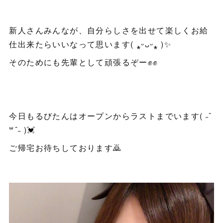
新人さんみんなが、自分らしさを出せて楽しくお給
仕出来たらいいなって思います( ⁎ᵕᴗᵕ⁎ )✨
そのためにも先輩として頑張るぞー✊✊
今日もるびたんはオープンからラストまでいます( ˶ ˆ
꒳ˆ˵ )💓
ご帰宅お待ちしております🙇