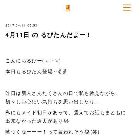
2017.04.11 05:53
4月11日 の るびたんだよー！
こんにちるびー( ˶ ᷇⚰︎ ᷆˵ )
本日もるびたん登場～✌️✌️
昨日は新人さんたくさんの日で私も教えながら、
初々しい心細い気持ちを思い出したり…
私にもメイド初日があって、震えてお話もまともに
出来なかった過去があり😂
嘘つくなーーー！って言われそう😂(笑)