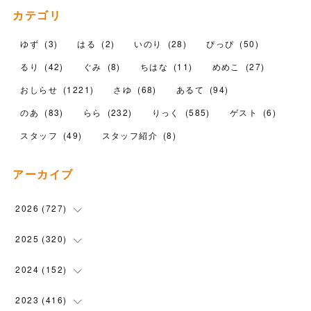
カテゴリ
ゆず
(
3
)
はる
(
2
)
いのり
(
28
)
ぴっぴ
(
50
)
るり
(
42
)
ぐみ
(
8
)
ちはな
(
11
)
めめこ
(
27
)
おしらせ
(
1221
)
さゆ
(
68
)
あるて
(
94
)
のあ
(
83
)
らら
(
232
)
りっく
(
585
)
ゲスト
(
6
)
スタッフ
(
49
)
スタッフ紹介
(
8
)
アーカイブ
2026
(
727
)
(
18
)
2025
(
320
)
(
104
)
(
90
)
2024
(
152
)
(
110
)
(
100
)
(
5
)
2023
(
416
)