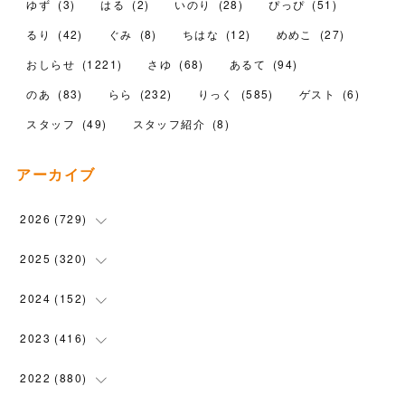
ゆず
(
3
)
はる
(
2
)
いのり
(
28
)
ぴっぴ
(
51
)
るり
(
42
)
ぐみ
(
8
)
ちはな
(
12
)
めめこ
(
27
)
おしらせ
(
1221
)
さゆ
(
68
)
あるて
(
94
)
のあ
(
83
)
らら
(
232
)
りっく
(
585
)
ゲスト
(
6
)
スタッフ
(
49
)
スタッフ紹介
(
8
)
アーカイブ
2026
(
729
)
(
20
)
2025
(
320
)
(
104
)
(
90
)
2024
(
152
)
(
110
)
(
100
)
(
5
)
2023
(
416
)
(
119
)
(
72
)
(
5
)
(
28
)
2022
(
880
)