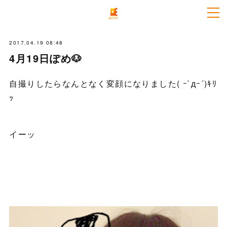
2017.04.19 08:48
4月19日ぽめ🐶
自撮りしたらなんとなく変顔になりました( ｰ`дｰ´)ｷﾘ
ｯ
イーッ