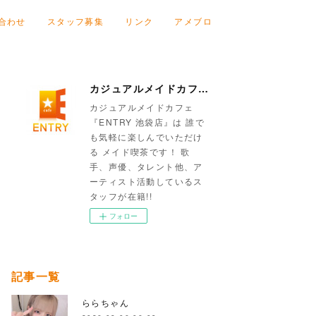
合わせ
スタッフ募集
リンク
アメブロ
カジュアルメイドカフェ『ENTRY 池袋店』
カジュアルメイドカフェ
『ENTRY 池袋店』は 誰で
も気軽に楽しんでいただけ
る メイド喫茶です！ 歌
手、声優、タレント他、ア
ーティスト活動しているス
タッフが在籍!!
フォロー
記事一覧
ららちゃん