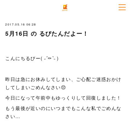
2017.05.16 06:28
5月16日 の るびたんだよー！
こんにちるびー( ˶ ᷇⚰︎ ᷆˵ )
昨日は急にお休みしてしまい、ご心配ご迷惑おかけ
してしまいごめんなさい😔
今日になって午前中もゆっくりして回復しました！
もう最後が近いのにいつまでもこんな私でごめんな
さい…