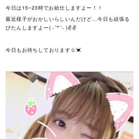
今日は15~23時でお給仕しますよー！！
最近様子がおかしいらしいんだけど…今日も頑張る
びたんしますよー( ˶ ˆ꒳ˆ˵ )✌️✌️
今日もお待ちしております☺️💓