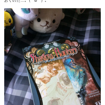
おくのだ…｡ﾟ(ﾟ´ω`ﾟ)ﾟ｡