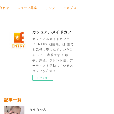
合わせ
スタッフ募集
リンク
アメブロ
カジュアルメイドカフェ『ENTRY 池袋店』
カジュアルメイドカフェ
『ENTRY 池袋店』は 誰で
も気軽に楽しんでいただけ
る メイド喫茶です！ 歌
手、声優、タレント他、ア
ーティスト活動しているス
タッフが在籍!!
フォロー
記事一覧
ららちゃん