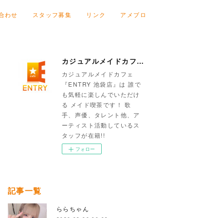
合わせ
スタッフ募集
リンク
アメブロ
カジュアルメイドカフェ『ENTRY 池袋店』
カジュアルメイドカフェ
『ENTRY 池袋店』は 誰で
も気軽に楽しんでいただけ
る メイド喫茶です！ 歌
手、声優、タレント他、ア
ーティスト活動しているス
タッフが在籍!!
フォロー
記事一覧
ららちゃん