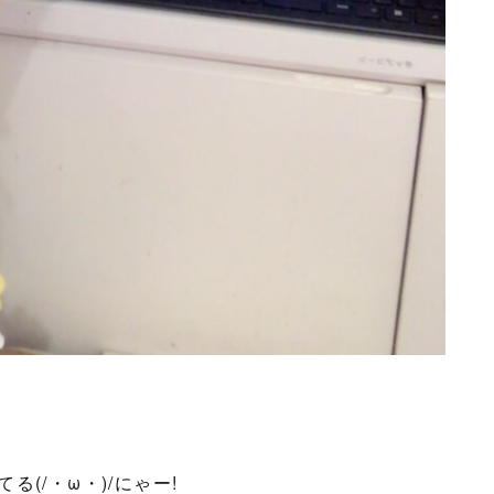
(/・ω・)/にゃー!