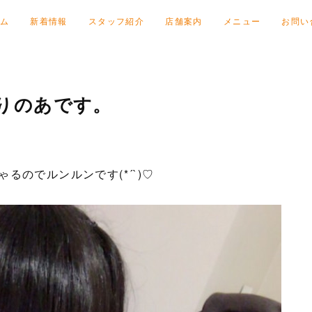
ム
新着情報
スタッフ紹介
店舗案内
メニュー
お問い
りのあです。
るのでルンルンです(*´`)♡