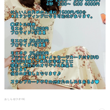
おしらせ
(
1219
)