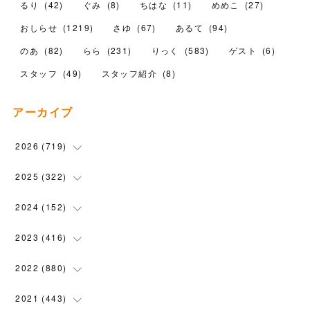
るり
(
42
)
ぐみ
(
8
)
ちはな
(
11
)
めめこ
(
27
)
おしらせ
(
1219
)
さゆ
(
67
)
あるて
(
94
)
のあ
(
82
)
らら
(
231
)
りっく
(
583
)
ゲスト
(
6
)
スタッフ
(
49
)
スタッフ紹介
(
8
)
アーカイブ
2026
(
719
)
(
12
)
2025
(
322
)
(
102
)
(
90
)
2024
(
152
)
(
110
)
(
100
)
(
5
)
2023
(
416
)
(
119
)
(
74
)
(
5
)
(
28
)
2022
(
880
)
(
102
)
(
4
)
(
7
)
(
58
)
(
31
)
2021
(
443
)