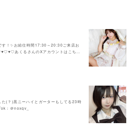
！✨お給仕時間17:30～20:30ご来店お
♥♡♥♡♥♡あくるさんのXアカウントはこち…
た(？)黒ニーハイとガーターもしてる23時
Tok：＠noxqv_