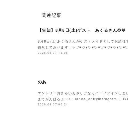
関連記事
【告知】8月8日(土)ゲスト あくるさん🌻💛
8月8日(土)あくるさんがゲストメイドとしてお給仕です
待ちしております！✨♡♥♡♥♡♥♡♥♡♥♡♥♡♥♡
2026.08.07 18:06
のあ
エントリーおきゅいんさりげなくハーフツインしまし
までがんばるよーX：＠noa_entryInstagram・Tik
2026.08.07 06:21