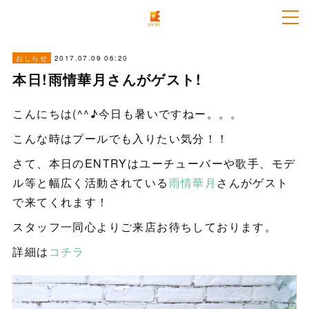
2017.07.09 06:20
おしらせ
本日!雨情華月さんがゲスト!
こんにちは(^^♪今日も暑いですねー。。。
こんな時はプールでも入りたい気分！！
さて、本日のENTRYはユーチューバーや歌手、モデ
ル等と幅広く活動されている
雨情華月
さんがゲスト
で来てくれます！
スタッフ一同心よりご来店お待ちしております。
詳細は
コチラ