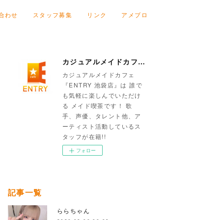
合わせ
スタッフ募集
リンク
アメブロ
カジュアルメイドカフェ『ENTRY 池袋店』
カジュアルメイドカフェ
『ENTRY 池袋店』は 誰で
も気軽に楽しんでいただけ
る メイド喫茶です！ 歌
手、声優、タレント他、ア
ーティスト活動しているス
タッフが在籍!!
フォロー
記事一覧
ららちゃん