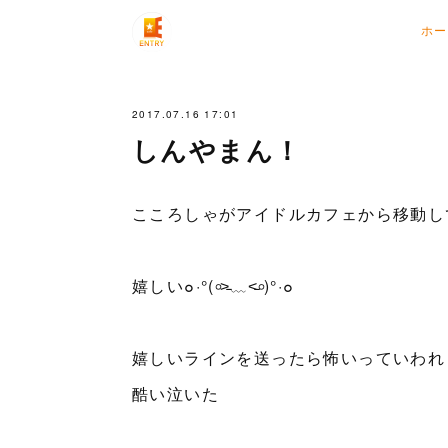
ホー
2017.07.16 17:01
しんやまん！
こころしゃがアイドルカフェから移動してきてくれ
嬉しい๐·°(৹˃̵﹏˂̵৹)°·๐
嬉しいラインを送ったら怖いっていわれ
酷い泣いた