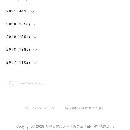
(
102
)
(
4
)
(
7
)
(
58
)
(
31
)
2021
(
443
)
(
101
)
(
5
)
(
6
)
(
45
)
(
64
)
(
54
)
2020
(
1558
)
(
79
)
(
3
)
(
16
)
(
69
)
(
76
)
(
91
)
(
107
)
2019
(
1894
)
(
94
)
(
7
)
(
8
)
(
52
)
(
71
)
(
63
)
(
132
)
(
113
)
2018
(
1385
)
(
10
)
(
18
)
(
45
)
(
70
)
(
5
)
(
143
)
(
140
)
(
127
)
2017
(
1162
)
(
8
)
(
10
)
(
18
)
(
76
)
(
3
)
(
201
)
(
172
)
(
80
)
(
87
)
(
9
)
(
15
)
(
22
)
(
73
)
(
11
)
(
144
)
(
196
)
(
108
)
(
89
)
(
6
)
(
12
)
(
22
)
(
111
)
(
15
)
(
193
)
(
188
)
(
150
)
(
99
)
(
6
)
(
20
)
(
22
)
(
91
)
プライバシーポリシー
特定商取引法に基づく表記
(
5
)
(
191
)
(
205
)
(
155
)
(
108
)
(
30
)
(
18
)
(
70
)
(
42
)
(
2
)
(
182
)
(
142
)
(
117
)
Copyright ©
2026
カジュアルメイドカフェ『ENTRY 池袋店』
.