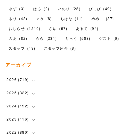
ゆず
(
3
)
はる
(
2
)
いのり
(
28
)
ぴっぴ
(
49
)
るり
(
42
)
ぐみ
(
8
)
ちはな
(
11
)
めめこ
(
27
)
おしらせ
(
1219
)
さゆ
(
67
)
あるて
(
94
)
のあ
(
82
)
らら
(
231
)
りっく
(
583
)
ゲスト
(
6
)
スタッフ
(
49
)
スタッフ紹介
(
8
)
アーカイブ
2026
(
719
)
(
12
)
2025
(
322
)
(
102
)
(
90
)
2024
(
152
)
(
110
)
(
100
)
(
5
)
2023
(
416
)
(
119
)
(
74
)
(
5
)
(
28
)
2022
(
880
)