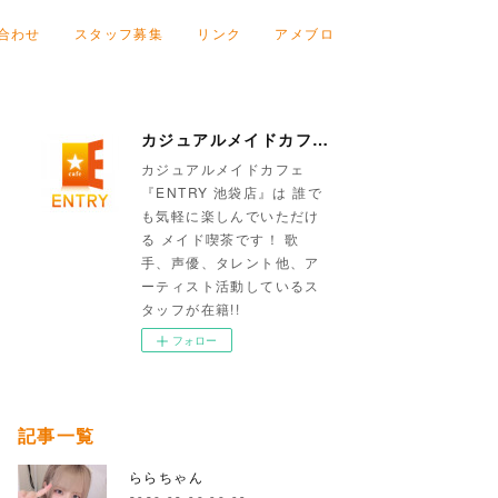
合わせ
スタッフ募集
リンク
アメブロ
カジュアルメイドカフェ『ENTRY 池袋店』
カジュアルメイドカフェ
『ENTRY 池袋店』は 誰で
も気軽に楽しんでいただけ
る メイド喫茶です！ 歌
手、声優、タレント他、ア
ーティスト活動しているス
タッフが在籍!!
フォロー
記事一覧
ららちゃん