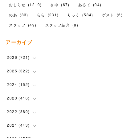
おしらせ
(
1219
)
さゆ
(
67
)
あるて
(
94
)
のあ
(
83
)
らら
(
231
)
りっく
(
584
)
ゲスト
(
6
)
スタッフ
(
49
)
スタッフ紹介
(
8
)
アーカイブ
2026
(
721
)
(
14
)
2025
(
322
)
(
102
)
(
90
)
2024
(
152
)
(
110
)
(
100
)
(
5
)
2023
(
416
)
(
119
)
(
74
)
(
5
)
(
28
)
2022
(
880
)
(
102
)
(
4
)
(
7
)
(
58
)
(
31
)
2021
(
443
)
(
101
)
(
5
)
(
6
)
(
45
)
(
64
)