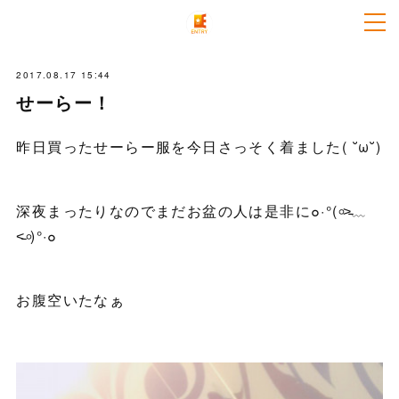
2017.08.17 15:44
せーらー！
昨日買ったせーらー服を今日さっそく着ました( ˘ω˘)
深夜まったりなのでまだお盆の人は是非に๐·°(৹˃̵﹏
˂̵৹)°·๐
お腹空いたなぁ