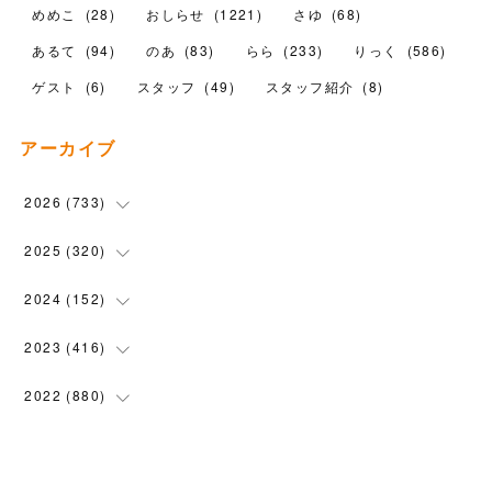
めめこ
(
28
)
おしらせ
(
1221
)
さゆ
(
68
)
あるて
(
94
)
のあ
(
83
)
らら
(
233
)
りっく
(
586
)
ゲスト
(
6
)
スタッフ
(
49
)
スタッフ紹介
(
8
)
アーカイブ
2026
(
733
)
(
24
)
2025
(
320
)
(
104
)
(
90
)
2024
(
152
)
(
110
)
(
100
)
(
5
)
2023
(
416
)
(
119
)
(
72
)
(
5
)
(
28
)
2022
(
880
)
(
102
)
(
4
)
(
7
)
(
58
)
(
31
)
2021
(
443
)
(
101
)
(
5
)
(
6
)
(
45
)
(
64
)
(
54
)
2020
(
1558
)