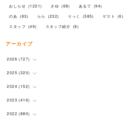
おしらせ
(
1221
)
さゆ
(
68
)
あるて
(
94
)
のあ
(
83
)
らら
(
232
)
りっく
(
585
)
ゲスト
(
6
)
スタッフ
(
49
)
スタッフ紹介
(
8
)
アーカイブ
2026
(
727
)
(
18
)
2025
(
320
)
(
104
)
(
90
)
2024
(
152
)
(
110
)
(
100
)
(
5
)
2023
(
416
)
(
119
)
(
72
)
(
5
)
(
28
)
2022
(
880
)
(
102
)
(
4
)
(
7
)
(
58
)
(
31
)
2021
(
443
)
(
101
)
(
5
)
(
6
)