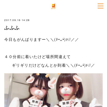
2017.09.16 14:28
ふふふ
今日もがんばりますー＼＼(۶•̀ᴗ•́)۶//／／
４０分前に着いたけど場所間違えて
ギリギリだけどなんとか到着＼＼(۶•̀ᴗ•́)۶//／