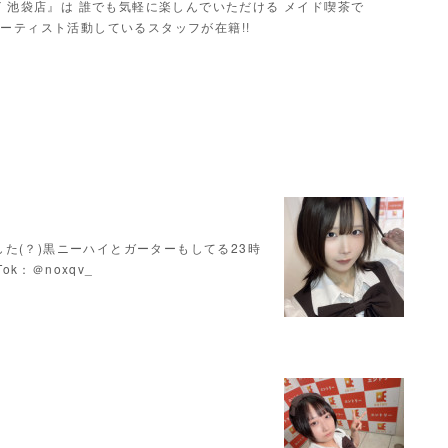
Y 池袋店』は 誰でも気軽に楽しんでいただける メイド喫茶で
ーティスト活動しているスタッフが在籍!!
た(？)黒ニーハイとガーターもしてる23時
Tok：＠noxqv_