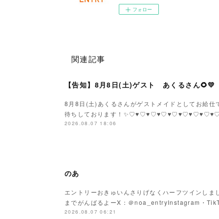
フォロー
関連記事
【告知】8月8日(土)ゲスト あくるさん🌻💛
8月8日(土)あくるさんがゲストメイドとしてお給仕です
待ちしております！✨♡♥♡♥♡♥♡♥♡♥♡♥♡♥♡
2026.08.07 18:06
のあ
エントリーおきゅいんさりげなくハーフツインしまし
までがんばるよーX：＠noa_entryInstagram・Tik
2026.08.07 06:21