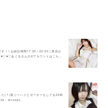
！✨お給仕時間17:30～20:30ご来店お
♥♡♥♡♥♡あくるさんのXアカウントはこち…
た(？)黒ニーハイとガーターもしてる23時
Tok：＠noxqv_