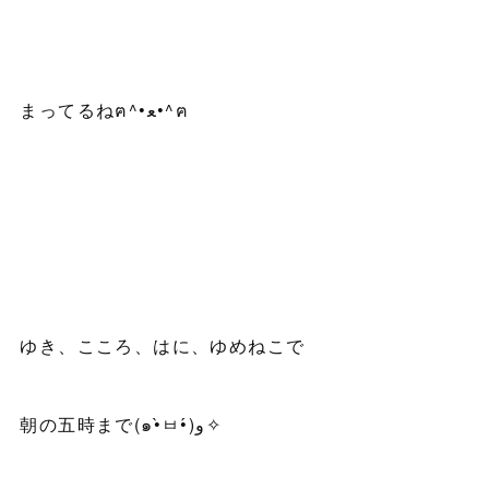
まってるねฅ^•ﻌ•^ฅ
ゆき、こころ、はに、ゆめねこで
朝の五時まで(๑•̀ㅂ•́)و✧