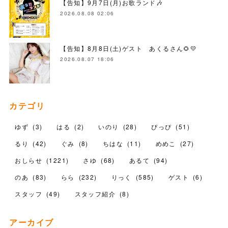
【告知】9月7日(月)お歌ランド🎶
2026.08.08 02:06
【告知】8月8日(土)ゲスト あくるさん🌻💛
2026.08.07 18:06
カテゴリ
ゆず
(
3
)
はる
(
2
)
いのり
(
28
)
ぴっぴ
(
51
)
るり
(
42
)
ぐみ
(
8
)
ちはな
(
11
)
めめこ
(
27
)
おしらせ
(
1221
)
さゆ
(
68
)
あるて
(
94
)
のあ
(
83
)
らら
(
232
)
りっく
(
585
)
ゲスト
(
6
)
スタッフ
(
49
)
スタッフ紹介
(
8
)
アーカイブ