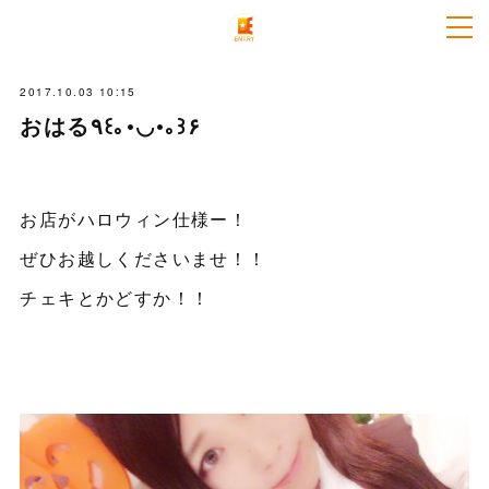
2017.10.03 10:15
おはる٩꒰｡•◡•｡꒱۶
お店がハロウィン仕様ー！
ぜひお越しくださいませ！！
チェキとかどすか！！