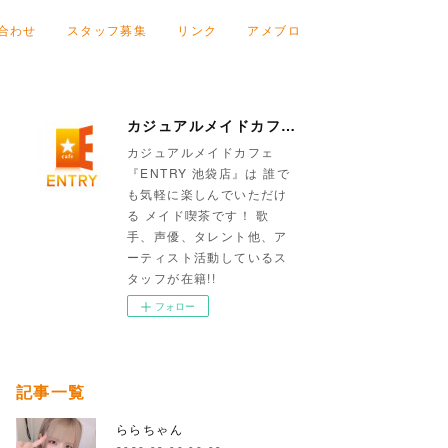
合わせ
スタッフ募集
リンク
アメブロ
カジュアルメイドカフェ『ENTRY 池袋店』
カジュアルメイドカフェ
『ENTRY 池袋店』は 誰で
も気軽に楽しんでいただけ
る メイド喫茶です！ 歌
手、声優、タレント他、ア
ーティスト活動しているス
タッフが在籍!!
フォロー
記事一覧
ららちゃん