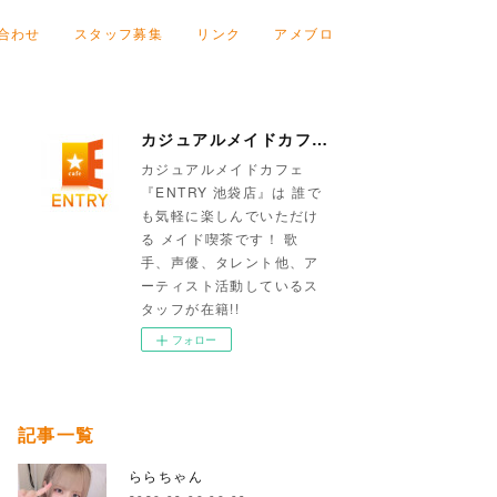
合わせ
スタッフ募集
リンク
アメブロ
カジュアルメイドカフェ『ENTRY 池袋店』
カジュアルメイドカフェ
『ENTRY 池袋店』は 誰で
も気軽に楽しんでいただけ
る メイド喫茶です！ 歌
手、声優、タレント他、ア
ーティスト活動しているス
タッフが在籍!!
フォロー
記事一覧
ららちゃん