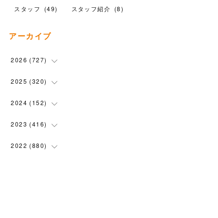
スタッフ
(
49
)
スタッフ紹介
(
8
)
アーカイブ
2026
(
727
)
(
18
)
2025
(
320
)
(
104
)
(
90
)
2024
(
152
)
(
110
)
(
100
)
(
5
)
2023
(
416
)
(
119
)
(
72
)
(
5
)
(
28
)
2022
(
880
)
(
102
)
(
4
)
(
7
)
(
58
)
(
31
)
2021
(
443
)
(
101
)
(
5
)
(
6
)
(
45
)
(
64
)
(
54
)
2020
(
1558
)
(
79
)
(
3
)
(
16
)
(
69
)
(
76
)
(
91
)
(
107
)
2019
(
1894
)