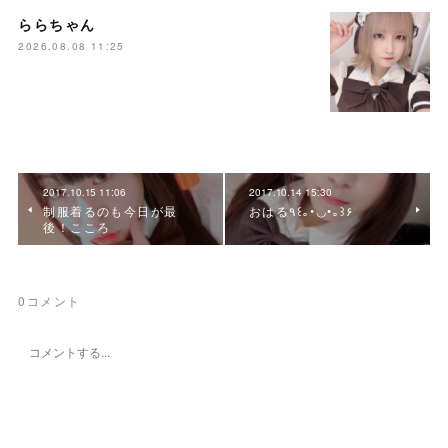
ららちゃん
2026.08.08 11:25
2017.10.15 11:06
2017.10.14 15:30
制服着るのも今日が最
おはる٩꒰｡•◡•｡꒱۶
後！こころ
0
コメント