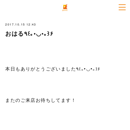
2017.10.15 12:43
おはる٩꒰｡•◡•｡꒱۶
本日もありがとうございました٩꒰｡•◡•｡꒱۶
またのご来店お待ちしてます！