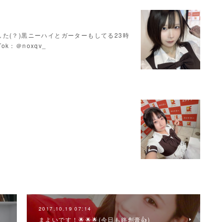
た(？)黒ニーハイとガーターもしてる23時
Tok：＠noxqv_
2017.10.19 07:14
まよいです！🌟🌟🌟(今日も絆創膏👍)