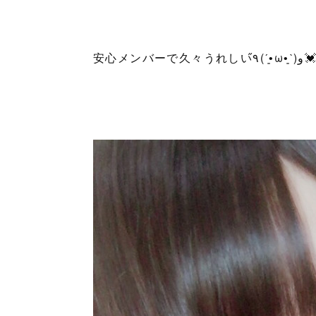
安心メンバーで久々うれしい٩̋(ˊ•͈ω•͈ˋ)و