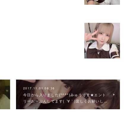
2017.11.01 06:36
今日から入りました(*^^*)みゅうです★エント
リーおーぷんしてます( ´∀｀)宜しくお願いし…