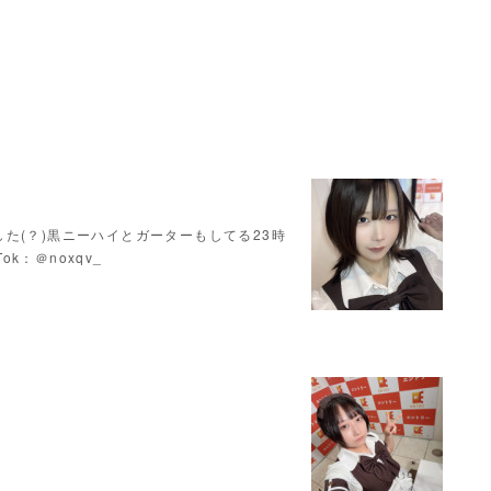
た(？)黒ニーハイとガーターもしてる23時
Tok：＠noxqv_