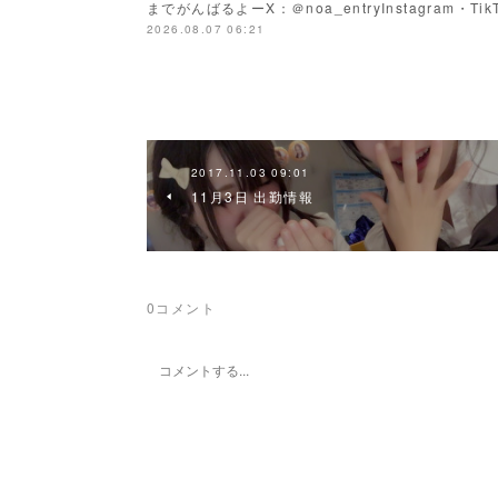
までがんばるよーX：＠noa_entryInstagram・Tik
2026.08.07 06:21
2017.11.03 09:01
11月3日 出勤情報
0
コメント