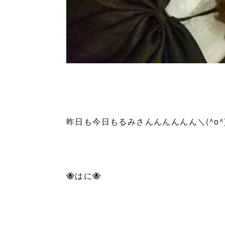
昨日も今日もるみさんんんんんん＼(^o^)
🐝はに🐝