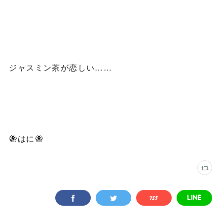
ジャスミン茶が恋しい……
🐝はに🐝