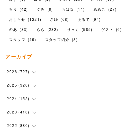
るり
(
42
)
ぐみ
(
8
)
ちはな
(
11
)
めめこ
(
27
)
おしらせ
(
1221
)
さゆ
(
68
)
あるて
(
94
)
のあ
(
83
)
らら
(
232
)
りっく
(
585
)
ゲスト
(
6
)
スタッフ
(
49
)
スタッフ紹介
(
8
)
アーカイブ
2026
(
727
)
(
18
)
2025
(
320
)
(
104
)
(
90
)
2024
(
152
)
(
110
)
(
100
)
(
5
)
2023
(
416
)
(
119
)
(
72
)
(
5
)
(
28
)
2022
(
880
)
(
102
)
(
4
)