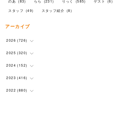
のあ
(
83
)
らら
(
231
)
りっく
(
585
)
ゲスト
(
6
)
スタッフ
(
49
)
スタッフ紹介
(
8
)
アーカイブ
2026
(
726
)
(
17
)
2025
(
320
)
(
104
)
(
90
)
2024
(
152
)
(
110
)
(
100
)
(
5
)
2023
(
416
)
(
119
)
(
72
)
(
5
)
(
28
)
2022
(
880
)
(
102
)
(
4
)
(
7
)
(
58
)
(
31
)
2021
(
443
)
(
101
)
(
5
)
(
6
)
(
45
)
(
64
)
(
54
)
2020
(
1558
)
(
79
)
(
3
)
(
16
)
(
69
)
(
76
)
(
91
)