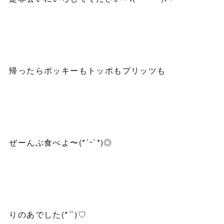
帰ったらポッキーもトッポもプリッツも
ぜーんぶ食べよ〜(*´ｰ`*)◎
りのあでした(*´`)♡