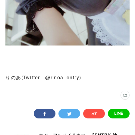
りのあ(Twitter…@rinoa_entry)