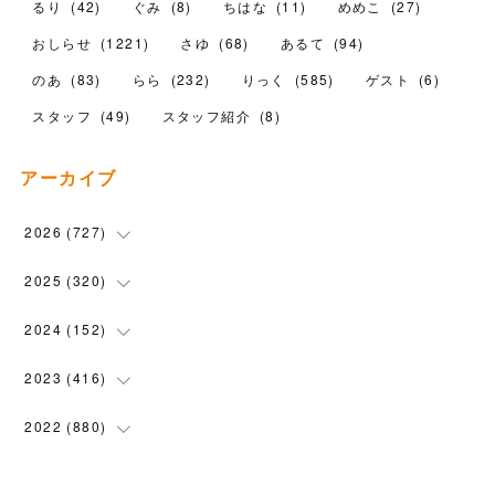
るり
(
42
)
ぐみ
(
8
)
ちはな
(
11
)
めめこ
(
27
)
おしらせ
(
1221
)
さゆ
(
68
)
あるて
(
94
)
のあ
(
83
)
らら
(
232
)
りっく
(
585
)
ゲスト
(
6
)
スタッフ
(
49
)
スタッフ紹介
(
8
)
アーカイブ
2026
(
727
)
(
18
)
2025
(
320
)
(
104
)
(
90
)
2024
(
152
)
(
110
)
(
100
)
(
5
)
2023
(
416
)
(
119
)
(
72
)
(
5
)
(
28
)
2022
(
880
)
(
102
)
(
4
)
(
7
)
(
58
)
(
31
)
2021
(
443
)