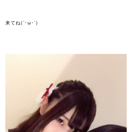
来てね(´･ω･`)