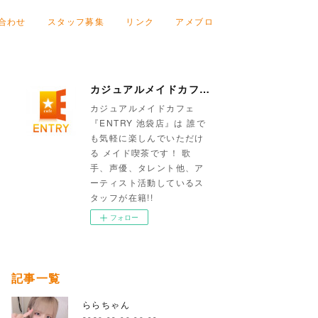
合わせ
スタッフ募集
リンク
アメブロ
カジュアルメイドカフェ『ENTRY 池袋店』
カジュアルメイドカフェ
『ENTRY 池袋店』は 誰で
も気軽に楽しんでいただけ
る メイド喫茶です！ 歌
手、声優、タレント他、ア
ーティスト活動しているス
タッフが在籍!!
フォロー
記事一覧
ららちゃん