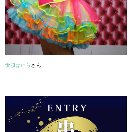
愛須ばにら
さん