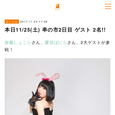
2017.11.24 17:09
おしらせ
本日11/25(土) 串の市2日目 ゲスト 2名!!
加藤しょこら
さん、
愛須ばにら
さん、2大ゲストが参
戦！