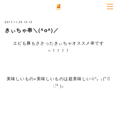
2017.11.25 13:12
きぃちゃ串＼(^o^)／
エビも豚もささったきぃちゃオススメ串です
～！！！！
美味しいもの×美味しいものは超美味しい✩°｡ ⸜(* ॑
॑* )⸝