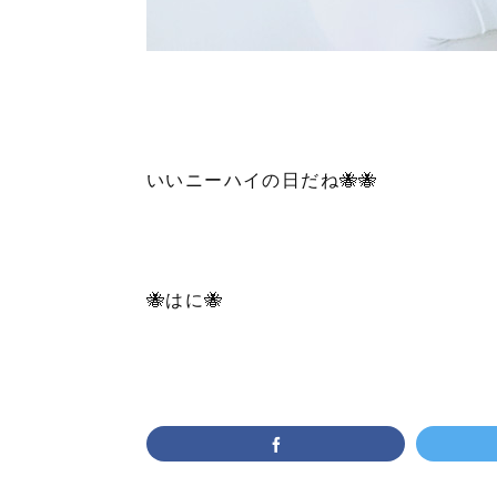
いいニーハイの日だね🐝🐝
🐝はに🐝