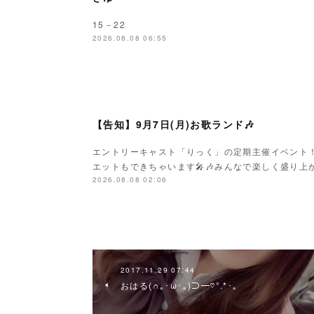
15－22
2026.08.08 06:55
【告知】9月7日(月)お歌ランド🎶
エントリーキャスト「りっく」の定期主催イベント
エットもできちゃいます🎤🎶みんなで楽しく盛り上がり
2026.08.08 02:06
2017.11.29 07:44
おはる(∩｡･ω･｡)⊃━♡°.*･｡